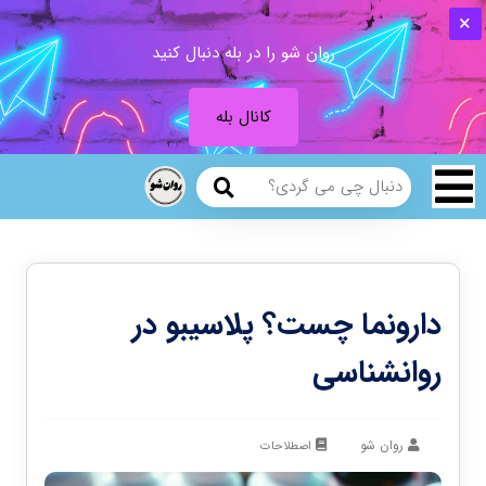
روان شو را در بله دنبال کنید
کانال بله
دارونما چست؟ پلاسیبو در
روانشناسی
روان شو
اصطلاحات