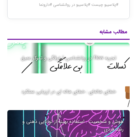
#
پلاسیبو چیست
#
پلاسیبو در روانشناسی
#
دارونما
مطالب مشابه
تجربه flow در روانشناسی | غرقگی و تمرکز عمیق
خطای هاله‌ای : خطای هاله ای در ارزیابی عملکرد
هوش و شخصیت : استفاده بهینه از توانایی ذهنی و
رشد فردی