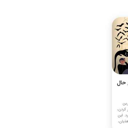
حال
رین
 کردن،
د. این
هذیان،