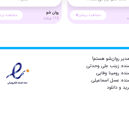
روان شو
مشاهده بیشتر
مشاهده بیش
115 نوشته
دیر روان‌شو هستم!
سنده: زینب علی وحدتی
نده: رومینا وفایی
سنده: عسل اسماعیلی
ید و دانلود