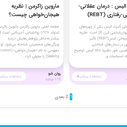
الیس : درمان عقلانی-
ماروین زاکرمن | نظریه
فتاری (REBT)
هیجان‌خواهی چیست؟
ی آلبرت الیس یکی از چهره‌های
صفحه اصلی ماروین زاکرمن ماروین زاکرم
برجسته روان‌شناسی قرن 20 است. نظریه
(متولد ۱۹۲۸) روانشناس آمریکایی است ک
عقلانی هیجانی الیس(REBT) تأثیر
بیشتر به‌خاطر پژوهش‌هایش درباره
بر درمان‌های شناختی
ویژگی‌های شخصیتی شناخته می‌شود. او
گذاشت.همین طور ،نظریه abc الیس توضیح
مفهومی به نام «هیجان‌خواهی»
ه احساسات و...
Seeking) را معرفی کرد؛...
روان شو
مشاهده بیشتر
مشاهده بیشتر
115 نوشته
1
2
بعدی