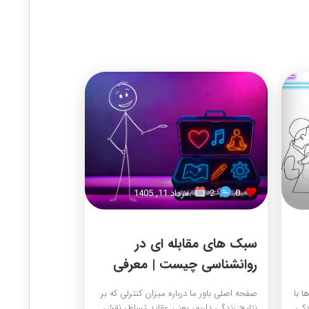
0
2
مرداد 11, 1405
سبک های مقابله ای در
روانشناسی چیست | معرفی
انواع سبک ها
ا با
صفحه اصلی باور ما درباره میزان کنترلی که بر
دکی
نتایج زندگی داریم، یعنی عقاید تسلط، نقش