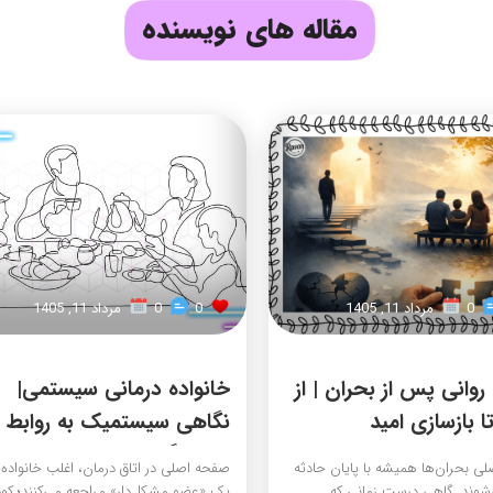
مقاله های نویسنده
0
مرداد 11, 1405
0
0
مرداد 11, 1405
وانی پس از بحران | از
خانواده درمانی سیستمی|
ا بازسازی امید
نگاهی سیستمیک به روابط
خانوادگی
ی بحران‌ها همیشه با پایان حادثه
صفحه اصلی در اتاق درمان، اغلب خانواده‌ه
‌شوند. گاهی درست زمانی که
یک «عضو مشکل‌دار» مراجعه می‌کنند؛ کو