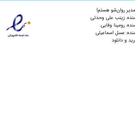
دیر روان‌شو هستم!
سنده: زینب علی وحدتی
نده: رومینا وفایی
سنده: عسل اسماعیلی
ید و دانلود