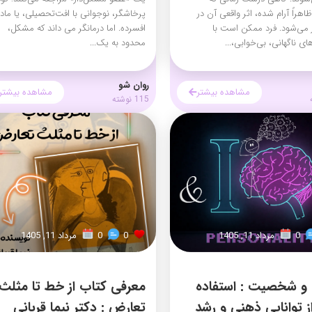
اهراً آرام شده، اثر واقعی آن در
پرخاشگر، نوجوانی با افت‌تحصیلی، یا ماد
 می‌شود. فرد ممکن است با
افسرده. اما درمانگر می داند که مشکل،
ی ناگهانی، بی‌خوابی،...
محدود به یک...
روان شو
مشاهده بیشتر
مشاهده بیشتر
115 نوشته
0
مرداد 11, 1405
0
0
مرداد 11, 1405
 شخصیت : استفاده
معرفی کتاب از خط تا مثلث
از توانایی ذهنی و رشد
تعارض : دکتر نیما قربانی