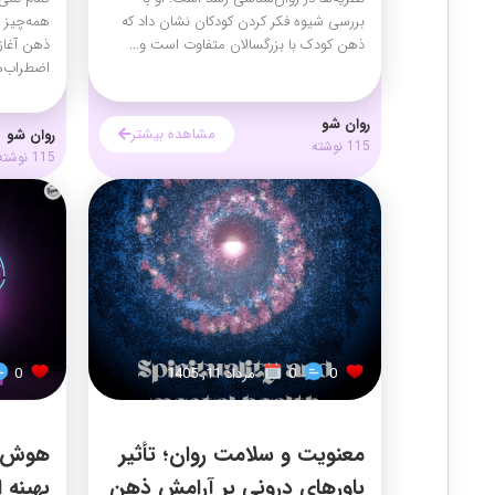
بررسی شیوه فکر کردن کودکان نشان داد که
همه‌چیز ظ
ذهن کودک با بزرگسالان متفاوت است و...
ذهن آغاز
اضطراب‌ها
روان شو
مشاهده بیشتر
روان شو
115 نوشته
115 نوشته
0
0
مرداد 11, 1405
0
معنویت و سلامت روان؛ تأثیر
هوش و
باورهای درونی بر آرامش ذهن
بهینه 