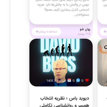
ری
مهمی در واکنش ما به چالش‌ها دارد. هرچه
احساس کنترل بیشتری کنیم، معمولاً
مسئولانه‌تر...
روان شو
مشاهده بیشتر
115 نوشته
0
0
مرداد 11, 1405
دیوید باس ؛ نظریه انتخاب
همسر و روانشناسی تکاملی