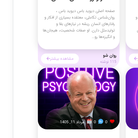
شخصیت
صفحه اصلی دیوید باس دیوید باس ،
و
روان‌شناس تکاملی، معتقده بسیاری از افکار و
رفتارهای انسان ریشه در نیازهای بقا و
تولیدمثل دارن. او صفات شخصیت، هیجان‌ها
و انگیزه‌ها رو...
روان شو
مشاهده بیشتر
115 نوشته
0
0
مرداد 11, 1405