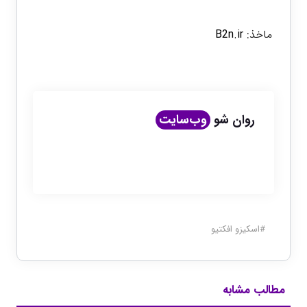
ماخذ:
B2n.ir
روان شو
وب‌سایت
#
اسکیزو افکتیو
مطالب مشابه