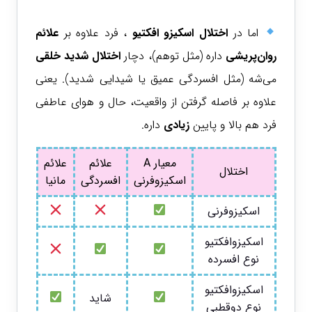
اما در
اختلال اسکیزو افکتیو
، فرد علاوه بر
علائم
روان‌پریشی
داره (مثل توهم)، دچار
اختلال شدید خلقی
می‌شه (مثل افسردگی عمیق یا شیدایی شدید). یعنی
علاوه بر فاصله گرفتن از واقعیت، حال و هوای عاطفی
فرد هم بالا و پایین
زیادی
داره.
معیار A
علائم
علائم
اختلال
اسکیزوفرنی
افسردگی
مانیا
اسکیزوفرنی
اسکیزوافکتیو
نوع افسرده
اسکیزوافکتیو
شاید
نوع دوقطبی