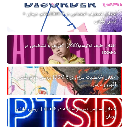
اختلال اضطراب اجتماعی در dsm 5|علائم، درمان +
کیس واقعی
اختلال طیف اوتیسم(ASD)| تعریف و تشخیص در
DSM-5
اختلال شخصیت مرزی در DSM-5| بررسی علائم،پیش
آگهی و درمان
اختلال استرس پس از سانحه در dsm 5 | بررسی علائم،
درمان