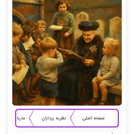
صفحه اصلی
نظریه پردازان
ماریا مونته س