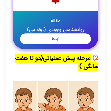
مقاله
روانشناسی وجودی (رولو می)
اینجا
2)
مرحله پیش عملیاتی(دو تا هفت
سالگی )