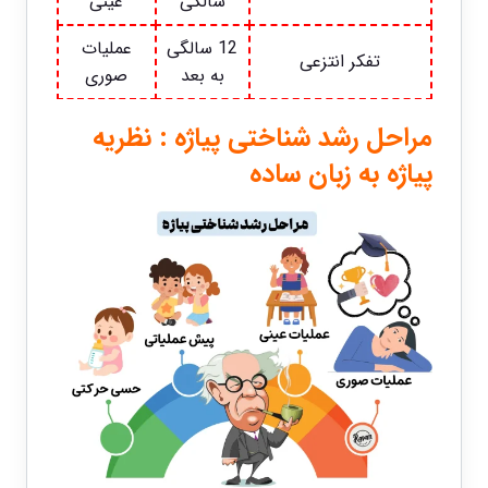
سالگی
عینی
12 سالگی
عملیات
تفکر انتزعی
به بعد
صوری
مراحل رشد شناختی پیاژه : نظریه
پیاژه به زبان ساده