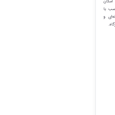
 امکان
سب با
‌ای و
اه.