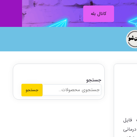
کانال بله
جستجو
جستجو
 فایل
درمانی