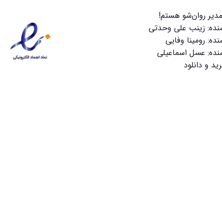
دیر روان‌شو هستم!
سنده: زینب علی وحدتی
نده: رومینا وفایی
سنده: عسل اسماعیلی
ید و دانلود