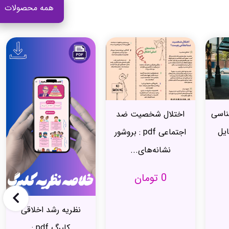
همه محصولات
ضد
نظریه شخصیت فروید
p : بروشور
pdf | نظریه شخصیت
فروید...
199,000
تومان
نظریه رشد اخلاقی
کلبرگ pdf :