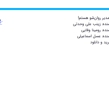
دیر روان‌شو هستم!
سنده: زینب علی وحدتی
نده: رومینا وفایی
سنده: عسل اسماعیلی
ید و دانلود