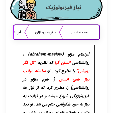
صفحه اصلی
نظریه پردازان
آبراهام مزلو 
آبراهام مزلو (abraham-maslow) ،
روانشناسی
انسان گرا
که نظریه
“کل نگر
پویشی”
را مطرح کرد . او
سلسله مراتب
نیاز های انسان
( هرم مازلو در
روانشناسی) را مطرح کرد که از نیاز ها
فیزیولوژیکی شروع میشد و در نهایت به
نیاز به خود شکوفایی ختم می شد. او دید
مثبت و خوشبینانه ای به انسان داشت و