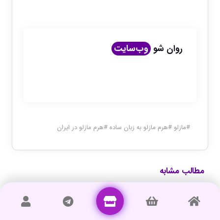
روان شو
وب‌سایت
#
مازلو
#
هرم مازلو به زبان ساده
#
هرم مازلو در ایران
مطالب مشابه
جیمز مارسیا | 4 پایگاه هویتی،از بحران تا تعهد