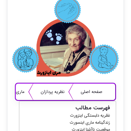
صفحه اصلی
نظریه پردازان
ماری اینسورث 
فهرست مطالب
نظریه دلبستگی اینزورث
زندگینامه ماری اینسورث
موقعیت ناآشنا اینزورث