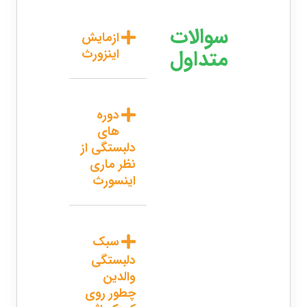
سوالات
ازمایش
متداول
اینزورث
دوره
های
دلبستگی از
نظر ماری
اینسورث
سبک
دلبستگی
والدین
چطور روی