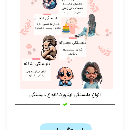
انواع دلبستگی اینزورث/انواع دلبستگی