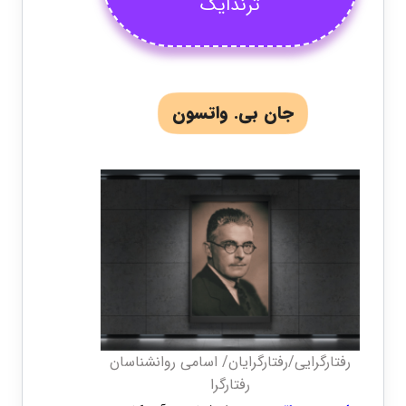
ثرندایک
جان بی. واتسون
رفتارگرایی/رفتارگرایان/ اسامی روانشناسان
رفتارگرا