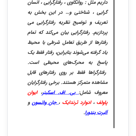
داریم مثل : روانکاوی ، رفتارگرایی ، انسان
گرایی ، شناختی و… در این بخش به
تعریف و توضیح نظریه رفتارگرایی می
پردازیم. رفتارگرایی بیان می‌کند که تمام
رفتارها از طریق تعامل شرطی با محیط
یاد گرفته می‌شوند بنابراین، رفتار فقط یک
پاسخ به محرک‌های محیطی است.
رفتارگراها فقط بر روی رفتارهای قابل
مشاهده متمرکز هستند. برخی رفتارگرایان
معروف شامل:
بی. اف. اسکینر
،
ایوان
پاولف
،
ادوارد ثرندایک
،
جان واتسون
و
آلبرت بندورا
.