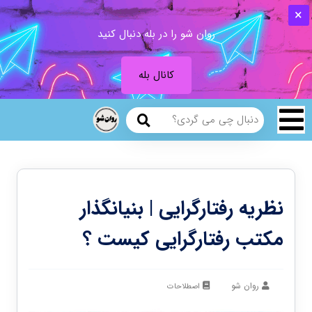
روان شو را در بله دنبال کنید
کانال بله
نظریه رفتارگرایی | بنیانگذار
مکتب رفتارگرایی کیست ؟
روان شو
اصطلاحات