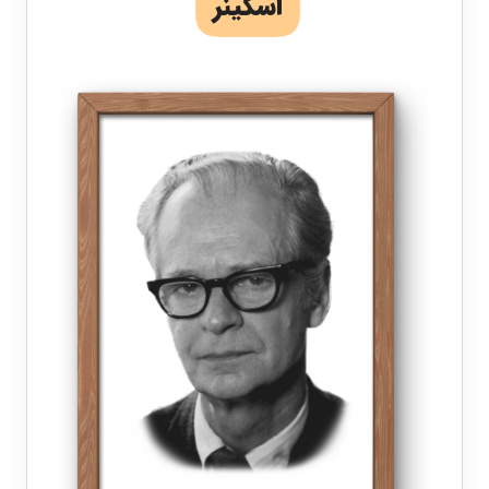
اسکینر