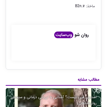
ماخذ:
B2n.ir
روان شو
وب‌سایت
مطالب مشابه
استیون فین کیست؟ آشنایی با ارزیابی درمانی و سنجش
روان‌شناختی