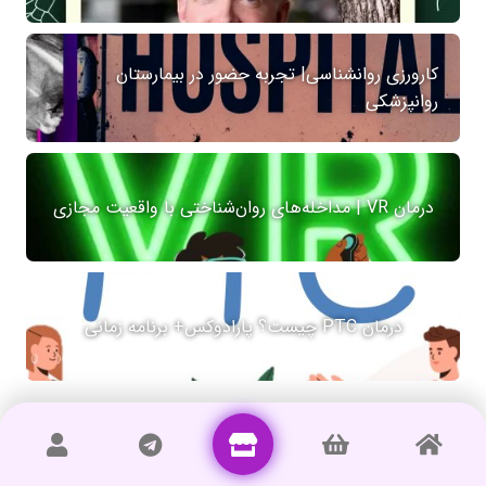
کارورزی روانشناسی| تجربه حضور در بیمارستان
روانپزشکی
درمان VR | مداخله‌های روان‌شناختی با واقعیت مجازی
درمان PTC چیست؟ پارادوکس+ برنامه زمانی
دیدگاهتان را بنویسید