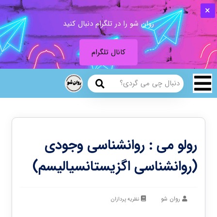
روان شو را در تلگرام دنبال کنید
کانال تلگرام
رولو می : روانشناسی وجودی
(روانشناسی اگزیستانسیالیسم)
روان شو
نظریه پردازان