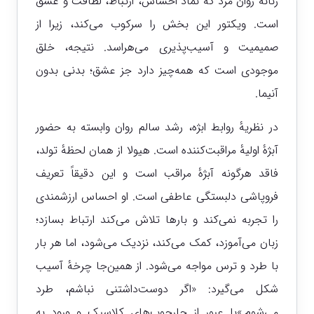
زنانهٔ روان مرد که نماد احساس، ارتباط، لطافت و عشق
است. ویکتور این بخش را سرکوب می‌کند، زیرا از
صمیمیت و آسیب‌پذیری می‌هراسد. نتیجه، خلق
موجودی است که همه‌چیز دارد جز عشق؛ بدنی بدون
آنیما.
در نظریهٔ روابط ابژه، رشد سالم روان وابسته به حضور
آبژهٔ اولیهٔ مراقبت‌کننده است. هیولا از همان لحظهٔ تولد،
فاقد هرگونه آبژهٔ مراقب است و این دقیقاً تعریف
فروپاشی دلبستگی عاطفی است. او احساس ارزشمندی
را تجربه نمی‌کند و بارها تلاش می‌کند ارتباط بسازد؛
زبان می‌آموزد، کمک می‌کند، نزدیک می‌شود، اما هر بار
با طرد و ترس مواجه می‌شود. از همین‌جا چرخهٔ آسیب
شکل می‌گیرد: «اگر دوست‌داشتنی نباشم، طرد
می‌شوم.»با عبور از چارچوب‌های کلاسیک و ورود به