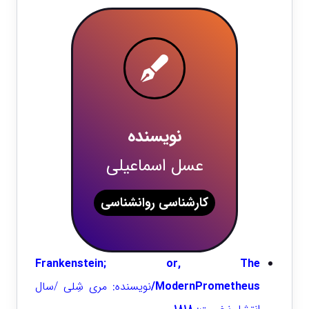
نویسنده
عسل اسماعیلی
کارشناسی روانشناسی
Frankenstein; or, The
ModernPrometheus/
نویسنده: مری شِلی /سال