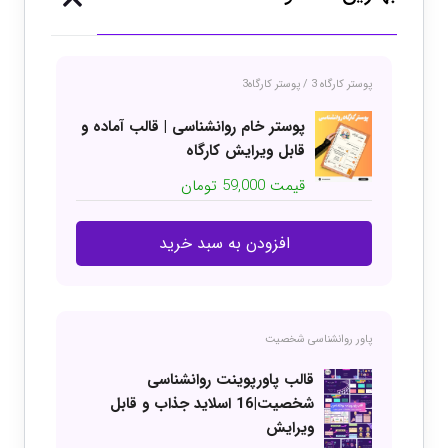
پوستر کارگاه 3
/
پوستر کارگاه3
کتا
گ
پوستر خام روانشناسی | قالب آماده و
قابل ویرایش کارگاه
قیمت
59,000
تومان
افزودن به سبد خرید
پاور روانشناسی شخصیت
پوستر
قالب پاورپوینت روانشناسی
شخصیت|16 اسلاید جذاب و قابل
ویرایش