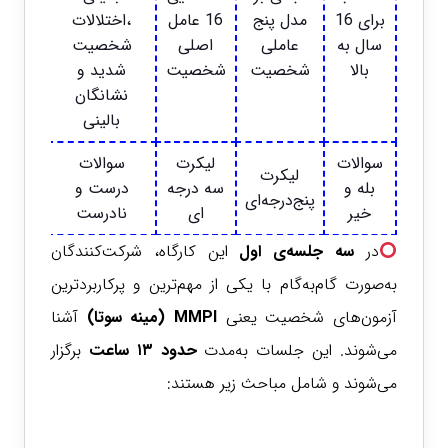
برای 16
مدل پنج
16 عامل
،اختلالات
سال به
عاملی
اصلی
شخصیت
بالا
شخصیت
شخصیت
شدید و
نشانگان
بالینی
سوالات
لیکرت
سوالات
لیکرت
بله و
سه درجه
درست و
پنج‌درجه‌ای
خیر
ای
نادرست
در
سه جلسه‌ی اول
این کارگاه، شرکت‌کنندگان
به‌صورت گام‌به‌گام با یکی از مهم‌ترین و پرکاربردترین
آزمون‌های شخصیت یعنی
MMPI (مینه سوتا)
آشنا
می‌شوند. این جلسات به‌مدت
حدود
۱۳ ساعت
برگزار
می‌شوند و شامل مباحث زیر هستند: