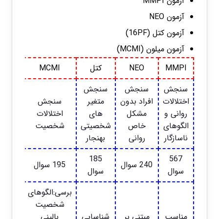
آزمون MMPI
آزمون NEO
آزمون کتل (16PF)
آزمون میلون (MCMI)
MMPI
NEO
کتل
MCMI
سنجش
سنجش
سنجش
اختلالات
افراد بدون
متغیر
سنجش
روانی و
مشکل
های
اختلالات
الگوهای
خاص
شخصیتی
شخصیت
ناسازگار
روانی
بهنجار
185
567
240 سوال
195 سوال
سوال
سوال
برسی:الگوهای
شخصیت
مناسب
مبتنی بر
شناسایی
بالینی