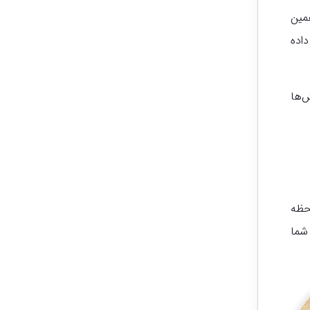
همین
اده
‌ها
حظه
 شما